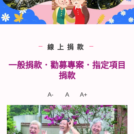
線上捐款
|
|
一般捐款．勸募專案．指定項目
捐款
A-
A
A+